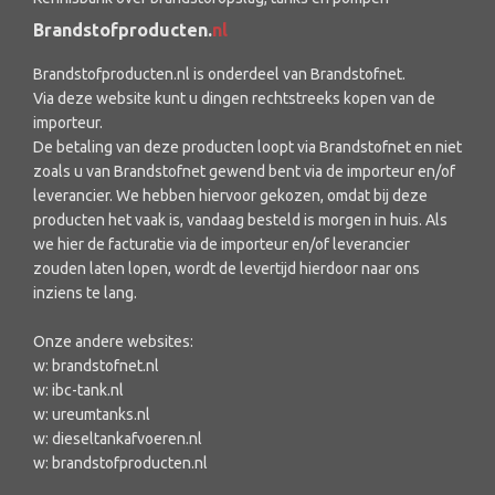
Brandstofproducten.
nl
Brandstofproducten.nl is onderdeel van Brandstofnet.
Via deze website kunt u dingen rechtstreeks kopen van de
importeur.
De betaling van deze producten loopt via Brandstofnet en niet
zoals u van Brandstofnet gewend bent via de importeur en/of
leverancier. We hebben hiervoor gekozen, omdat bij deze
producten het vaak is, vandaag besteld is morgen in huis. Als
we hier de facturatie via de importeur en/of leverancier
zouden laten lopen, wordt de levertijd hierdoor naar ons
inziens te lang.
Onze andere websites:
w:
brandstofnet.nl
w:
ibc-tank.nl
w:
ureumtanks.nl
w:
dieseltankafvoeren.nl
w:
brandstofproducten.nl