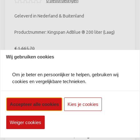
0 beoordelingen
Geleverd in Nederland & Buitenland
Productnummer: Kingspan AdBlue ® 200 liter (Laag)
€
1.665,70
€
1.565,70
per stuk
Wij gebruiken cookies
Om je beter en persoonlijker te helpen, gebruiken wij
Bestellen
cookies en vergelijkbare technieken.
excl. verzendkosten
Accepteer alle cookies
Kies je cookies
Deze tank heeft een langere levertijd, deze komt
direct van Kingspan.
Online veilig & Snel betalen!
Weiger cookies
Liever eerst een offerte, vraag deze dan