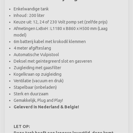
Enkelwandige tank
Inhoud : 200 liter
Keuze uit: 12, 24 of 230 Volt pomp set (zelfde prijs)
Afmetingen LxBxH : L1180 x B860 x H500 mm (Laag
model)
6m batterij kabel met krokodil klemmen
4 meter afgifteslang
Automatische Vulpistool
Deksel met geïntegreerd slot en gasveren
Zuigleiding met gaasfilter
Kogelkraan op zuigleiding
Ventilatie (vacuum en druk)
Stapelbaar (onbeladen)
Sterk en duurzaam
Gemakkelijk, Plug and Play!
Geleverd in Nederland & Belgie!
LET OP: